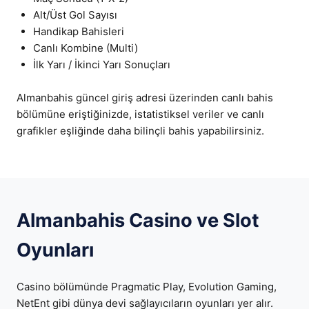
Alt/Üst Gol Sayısı
Handikap Bahisleri
Canlı Kombine (Multi)
İlk Yarı / İkinci Yarı Sonuçları
Almanbahis güncel giriş adresi üzerinden canlı bahis
bölümüne eriştiğinizde, istatistiksel veriler ve canlı
grafikler eşliğinde daha bilinçli bahis yapabilirsiniz.
Almanbahis Casino ve Slot
Oyunları
Casino bölümünde Pragmatic Play, Evolution Gaming,
NetEnt gibi dünya devi sağlayıcıların oyunları yer alır.