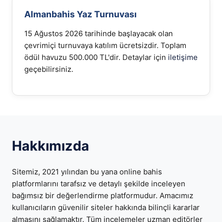
Almanbahis Yaz Turnuvası
15 Ağustos 2026
tarihinde başlayacak olan
çevrimiçi turnuvaya katılım ücretsizdir. Toplam
ödül havuzu 500.000 TL'dir. Detaylar için
iletişime
geçebilirsiniz.
Hakkımızda
Sitemiz, 2021 yılından bu yana online bahis
platformlarını tarafsız ve detaylı şekilde inceleyen
bağımsız bir değerlendirme platformudur. Amacımız
kullanıcıların güvenilir siteler hakkında bilinçli kararlar
almasını sağlamaktır. Tüm incelemeler uzman editörler