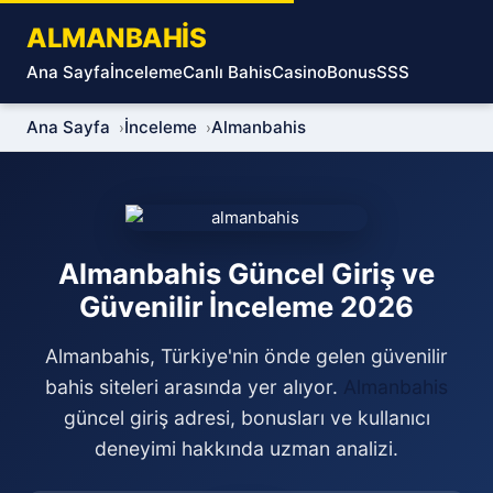
ALMANBAHİS
Ana Sayfa
İnceleme
Canlı Bahis
Casino
Bonus
SSS
Ana Sayfa
İnceleme
Almanbahis
Almanbahis Güncel Giriş ve
Güvenilir İnceleme 2026
Almanbahis, Türkiye'nin önde gelen güvenilir
bahis siteleri arasında yer alıyor.
Almanbahis
güncel giriş adresi, bonusları ve kullanıcı
deneyimi hakkında uzman analizi.