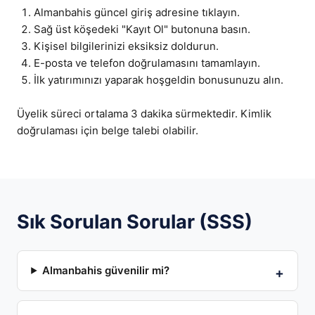
Almanbahis güncel giriş adresine tıklayın.
Sağ üst köşedeki "Kayıt Ol" butonuna basın.
Kişisel bilgilerinizi eksiksiz doldurun.
E-posta ve telefon doğrulamasını tamamlayın.
İlk yatırımınızı yaparak hoşgeldin bonusunuzu alın.
Üyelik süreci ortalama 3 dakika sürmektedir. Kimlik
doğrulaması için belge talebi olabilir.
Sık Sorulan Sorular (SSS)
Almanbahis güvenilir mi?