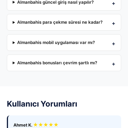
Almanbahis güncel giriş nasıl yapılır?
Almanbahis para çekme süresi ne kadar?
Almanbahis mobil uygulaması var mı?
Almanbahis bonusları çevrim şartlı mı?
Kullanıcı Yorumları
★★★★★
Ahmet K.