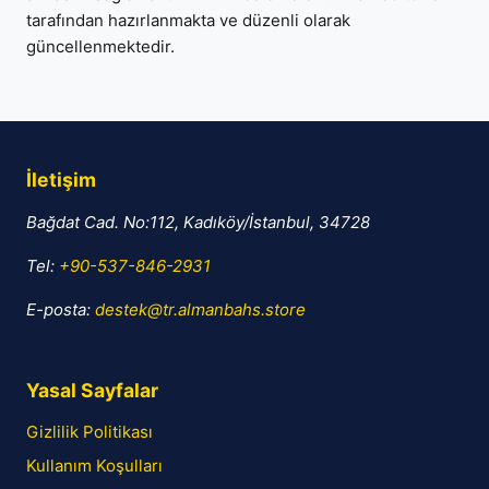
tarafından hazırlanmakta ve düzenli olarak
güncellenmektedir.
İletişim
Bağdat Cad. No:112, Kadıköy/İstanbul, 34728
Tel:
+90-537-846-2931
E-posta:
destek@tr.almanbahs.store
Yasal Sayfalar
Gizlilik Politikası
Kullanım Koşulları