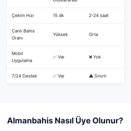
Çekim Hızı
15 dk
2-24 saat
Canlı Bahis
Yüksek
Orta
Oranı
Mobil
✅ Var
❌ Yok
Uygulama
7/24 Destek
✅ Var
⚠️ Sınırlı
Almanbahis Nasıl Üye Olunur?