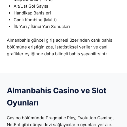
Alt/Üst Gol Sayısı
Handikap Bahisleri
Canlı Kombine (Multi)
İlk Yarı / İkinci Yarı Sonuçları
Almanbahis güncel giriş adresi üzerinden canlı bahis
bölümüne eriştiğinizde, istatistiksel veriler ve canlı
grafikler eşliğinde daha bilinçli bahis yapabilirsiniz.
Almanbahis Casino ve Slot
Oyunları
Casino bölümünde Pragmatic Play, Evolution Gaming,
NetEnt gibi dünya devi sağlayıcıların oyunları yer alır.