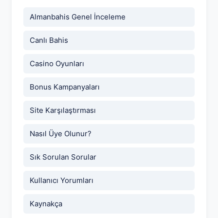
Almanbahis Genel İnceleme
Canlı Bahis
Casino Oyunları
Bonus Kampanyaları
Site Karşılaştırması
Nasıl Üye Olunur?
Sık Sorulan Sorular
Kullanıcı Yorumları
Kaynakça