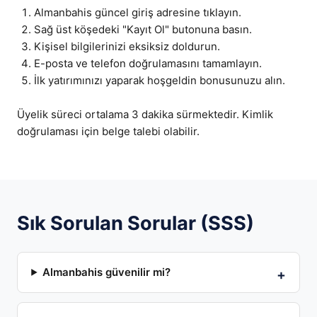
Almanbahis güncel giriş adresine tıklayın.
Sağ üst köşedeki "Kayıt Ol" butonuna basın.
Kişisel bilgilerinizi eksiksiz doldurun.
E-posta ve telefon doğrulamasını tamamlayın.
İlk yatırımınızı yaparak hoşgeldin bonusunuzu alın.
Üyelik süreci ortalama 3 dakika sürmektedir. Kimlik
doğrulaması için belge talebi olabilir.
Sık Sorulan Sorular (SSS)
Almanbahis güvenilir mi?